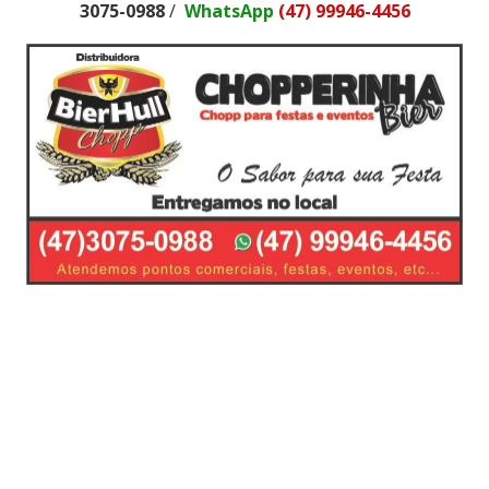
3075-0988
/
WhatsApp
(47) 99946-4456
Chopp,Fornecimento de Chopp,barril de chopp,disk
chopp,delivery chopp,tele entrega de
chopp,chopeiras,Chopp Brahma,Delivery de
Chopp,Chopp Pilsen,Chopp Hardenbier,Chopp
Claro,Barril de Chopp,Chopp para churrasco,Chopp
para eventos,Chopp Balneario,Preço Barril,Chopeira