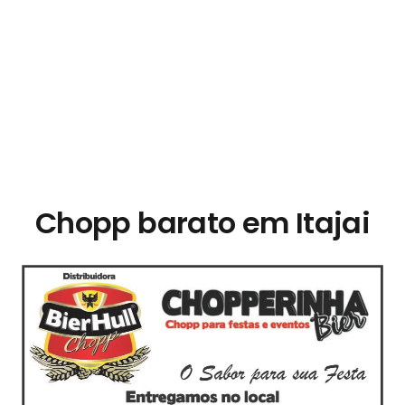
Eletrica,Chopeira a Gelo,Chopp em Casa,Chopp
em,Chopp de Vinho,Chopp Grape Cool,Chopp
Gelado,Chopp,Chopp Bester,Chopp Colonia,Chopp
Escuro,Chopp,Chopp em,Distribuidora de
Chopp,Chopp para Casamentos,Bebidas
Chopp,Chopp,Chopp Barato,Preço barril de chopp,
Preço do chopp,Chopp Brahma,Chopp Grape Cool,
Chopp barato em Itajai