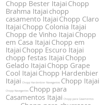
Chopp Bester Itajai
Chopp
Brahma Itajai
chopp
casamento Itajai
Chopp Claro
Itajai
Chopp Colonia Itajai
Chopp de Vinho Itajai
Chopp
em Casa Itajai
Chopp em
Itajai
Chopp Escuro Itajai
chopp festas Itajai
Chopp
Gelado Itajai
Chopp Grape
Cool Itajai
Chopp Hardenbier
Itajai
Chopp Itajai
Chopp Hardenbier Navegantes
Chopp para
Chopp Navegantes
Casamentos Itajai
Chopp para Casamentos